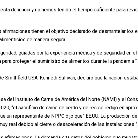
esta denuncia y no hemos tenido el tiempo suficiente para revis
 afirmaciones tienen el objetivo declarado de desmantelar los 
alimenticios de manera segura.
uridad, guiadas por la experiencia médica y de seguridad en el l
 para proteger el suministro de alimentos durante la pandemia “.
 de Smithfield USA, Kenneth Sullivan, declaró que la nación estab
a del Instituto de Carne de América del Norte (NAMI) y el Con
020, “el sacrificio de carne de cerdo y de res se redujo en apr
ue un representante de NPPC dijo que” EE.UU. La producción de 
uy real debido al cierre o desaceleración de las instalaciones ”
 afirmaciones. La demanda cita datos del gobierno que muestran