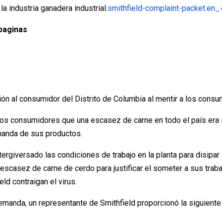
la industria ganadera industrial.
smithfield-complaint-packet.en_
 paginas
ión al consumidor del Distrito de Columbia al mentir a los cons
los consumidores que una escasez de carne en todo el país era 
emanda de sus productos.
tergiversado las condiciones de trabajo en la planta para disipa
a escasez de carne de cerdo para justificar el someter a sus tra
ld contraigan el virus.
manda, un representante de Smithfield proporcionó la siguiente d