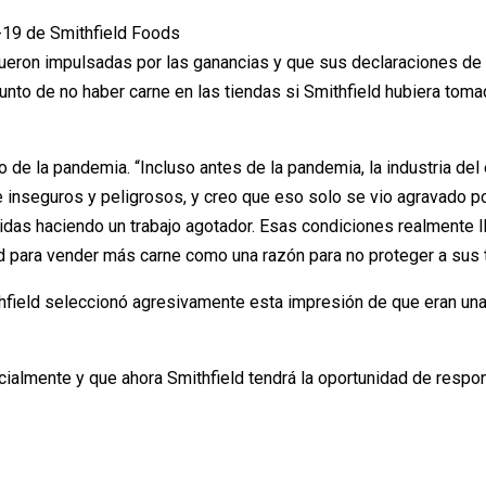
-19 de Smithfield Foods
 fueron impulsadas por las ganancias y que sus declaraciones de
punto de no haber carne en las tiendas si Smithfield hubiera to
o de la pandemia. “Incluso antes de la pandemia, la industria de
 inseguros y peligrosos, y creo que eso solo se vio agravado por
as haciendo un trabajo agotador. Esas condiciones realmente l
d para vender más carne como una razón para no proteger a sus t
mithfield seleccionó agresivamente esta impresión de que eran u
cialmente y que ahora Smithfield tendrá la oportunidad de respon