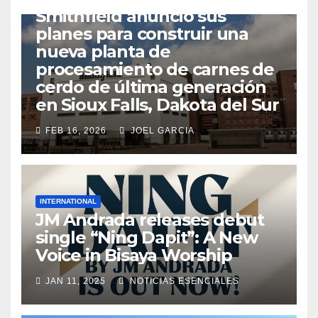
Smithfield anunció sus
planes para construir una
nueva planta de
procesamiento de carnes de
cerdo de última generación
en Sioux Falls, Dakota del Sur
FEB 16, 2026
JOEL GARCIA
INTERNATIONAL
JM Andrada releases debut
single “Ning Dapit”: A New
Voice in Bisaya Worship
JAN 11, 2025
NOTICIAS ESENCIALES