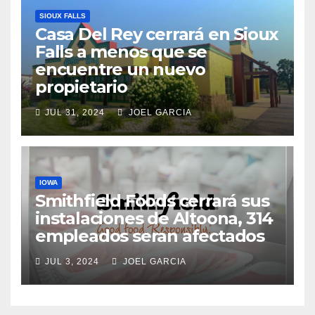
SIOUX FALLS
Casa Del Rey cerrará en Sioux
Falls a menos que se
encuentre un nuevo
propietario
JUL 31, 2024
JOEL GARCIA
IOWA
Smithfield Foods cerrará sus
instalaciones de Altoona, 314
empleados seran afectados
JUL 3, 2024
JOEL GARCIA