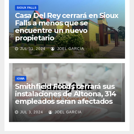
SIOUX FALLS
Casa Del Rey cerrará en Sioux
Falls a menos que se
encuentre un nuevo
propietario
JUL 31, 2024
JOEL GARCIA
IOWA
Smithfield Foods cerrará sus
instalaciones de Altoona, 314
empleados seran afectados
JUL 3, 2024
JOEL GARCIA