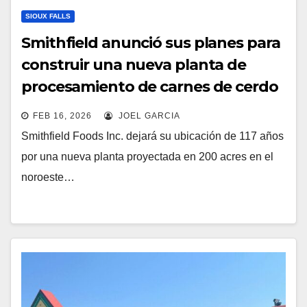
SIOUX FALLS
Smithfield anunció sus planes para
construir una nueva planta de
procesamiento de carnes de cerdo
de última generación en Sioux Falls,
FEB 16, 2026
JOEL GARCIA
Dakota del Sur
Smithfield Foods Inc. dejará su ubicación de 117 años
por una nueva planta proyectada en 200 acres en el
noroeste…