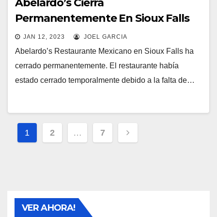
Abelardo’s Cierra
Permanentemente En Sioux Falls
JAN 12, 2023
JOEL GARCIA
Abelardo’s Restaurante Mexicano en Sioux Falls ha
cerrado permanentemente. El restaurante había
estado cerrado temporalmente debido a la falta de…
Posts
1
2
…
7
pagination
VER AHORA!
SIOUX FALLS