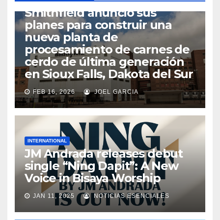
Smithfield anunció sus
planes para construir una
nueva planta de
procesamiento de carnes de
cerdo de última generación
en Sioux Falls, Dakota del Sur
FEB 16, 2026
JOEL GARCIA
INTERNATIONAL
JM Andrada releases debut
single “Ning Dapit”: A New
Voice in Bisaya Worship
JAN 11, 2025
NOTICIAS ESENCIALES