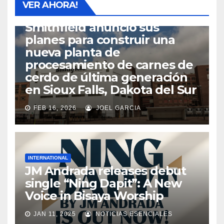
VER AHORA!
SIOUX FALLS
Smithfield anunció sus
planes para construir una
nueva planta de
procesamiento de carnes de
cerdo de última generación
en Sioux Falls, Dakota del Sur
FEB 16, 2026
JOEL GARCIA
INTERNATIONAL
JM Andrada releases debut
single “Ning Dapit”: A New
Voice in Bisaya Worship
JAN 11, 2025
NOTICIAS ESENCIALES