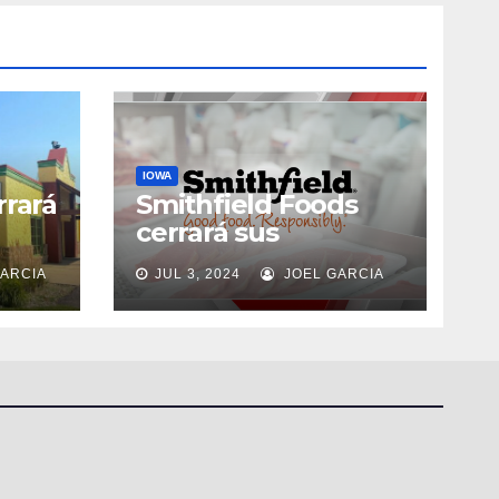
IOWA
rrará
Smithfield Foods
cerrará sus
instalaciones de
ARCIA
JUL 3, 2024
JOEL GARCIA
Altoona, 314
io
empleados seran
afectados