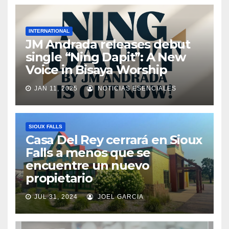
INTERNATIONAL
JM Andrada releases debut
single “Ning Dapit”: A New
Voice in Bisaya Worship
JAN 11, 2025
NOTICIAS ESENCIALES
SIOUX FALLS
Casa Del Rey cerrará en Sioux
Falls a menos que se
encuentre un nuevo
propietario
JUL 31, 2024
JOEL GARCIA