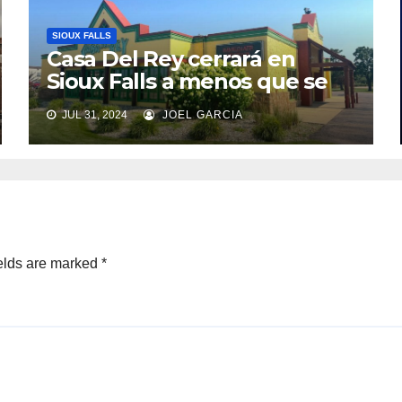
SIOUX FALLS
Casa Del Rey cerrará en
Sioux Falls a menos que se
encuentre un nuevo
JUL 31, 2024
JOEL GARCIA
propietario
elds are marked
*