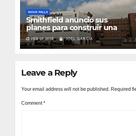
SIOUX FALLS
Smithfield anunció sus
planes para construir una
nueva planta de
FEB 16, 2026
JOEL GARCIA
procesamiento de carnes de
cerdo de última generación
en Sioux Falls, Dakota del Sur
Leave a Reply
Your email address will not be published.
Required fi
Comment
*