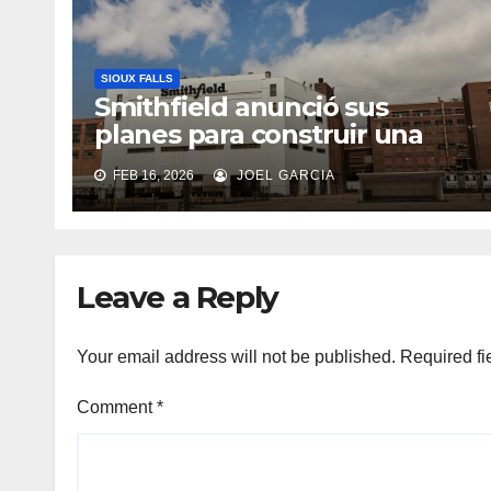
SIOUX FALLS
Smithfield anunció sus
planes para construir una
nueva planta de
FEB 16, 2026
JOEL GARCIA
procesamiento de carnes de
cerdo de última generación
en Sioux Falls, Dakota del Sur
Leave a Reply
Your email address will not be published.
Required fi
Comment
*