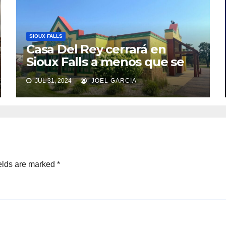
SIOUX FALLS
Casa Del Rey cerrará en
Sioux Falls a menos que se
encuentre un nuevo
JUL 31, 2024
JOEL GARCIA
propietario
elds are marked
*