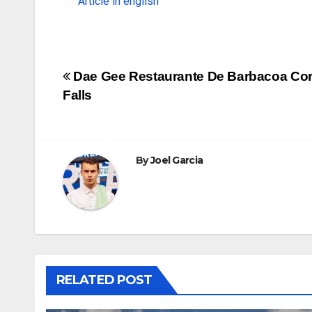
Article in english
Dae Gee Restaurante De Barbacoa Co
Falls
By
Joel Garcia
RELATED POST